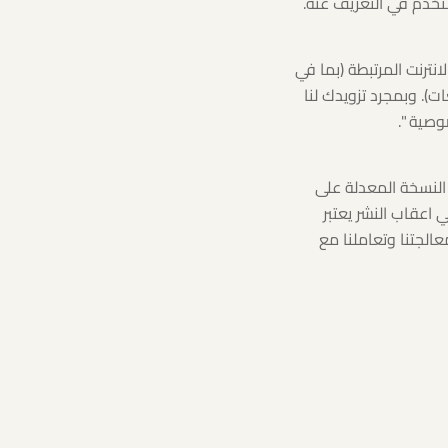
خدم في التعريف عنه.
ترنت المرتبطة (بما في
ت). وبمجرد تزويدك لنا
صية ".
النسخة المعدلة على
اعقاب النشر يعتبر
الجتنا وتعاملنا مع