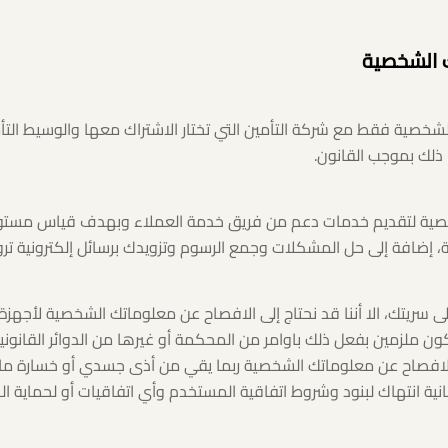
 الشخصية
خصية فقط مع شركة التأمين التي تختار الاشتراك معها والوسيط التأم
 ذلك بموجب القانون.
صية لتقديم خدمات دعم من فريق خدمة العملاء وبهدف قياس مستوى
ة، إضافة إلى حل المشكلات وجمع الرسوم وتزويدك برسائل إلكترونية ترو
ى سريتك، الا أننا قد نحتاج إلى الافصاح عن معلوماتك الشخصية لأجهزة 
كون ملزمين بفعل ذلك باوامر من المحكمة أو غيرها من الدوائر القانوني
ن الافصاح عن معلوماتك الشخصية ربما يقي من أذى جسدي أو خسارة مالي
ية انتهاك لبنود وشروط اتفاقية المستخدم وأي اتفاقيات أو لحماية ال