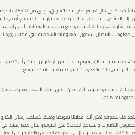
لشخصية في حال تم بيع أمان ليك للتسويق، أو أي من الشركات الفرعية أ
ها إلى المشتري المحتمل وذلك بهدف استمرار نشاط الموقع أو فيما يتع
قد نشارك معلوماتك الشخصية مع مجموعة الشركات الأخرى التابعة ل
 معلومات الاتصال ستكون المعلومات الشخصية التي قمت بتزويدنا به
متعلقة بالمنتجات التي تقوم بالبحث عنها أو شرائها. يمكن أن تتضمن
بك والتقييمات والتعليقات المرتبطة باستخدامك للموقع.
ن معلوماتك الشخصية لطرف ثالث ضمن نطاق عملنا المعتاد وسوف نشا
الخصوصية" هذه.
خدامك للموقع تعتبر أنك أعطيتنا تفويضًا واضحًا لتسلمك رسائل إلكترون
 بخصوص التغييرات والملامح الجديدة على الموقع، بحال عدم رغبتك في 
خاص بإيقاف إرسال هذه الرسائل إلى عنوانك البريدي والمتوفر في أسفل