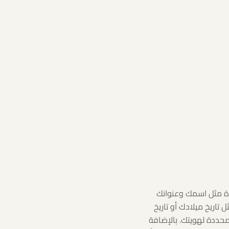
ة مثل اسمك وعنوانك
اريخ ميلادك أو تاريخ
حددة لهويتك. بالإضافة