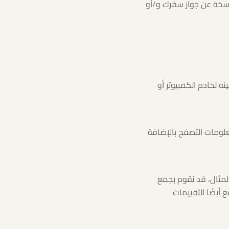
 نسخة عن جواز سفرك و/أو
بك أو (IP) وهو (رقم فريد يتم تعيينه لخادم الكمبيوتر أو
علومات التصفح بالإضافة
المثال، قد نقوم بجمع
أيضًا التقييمات