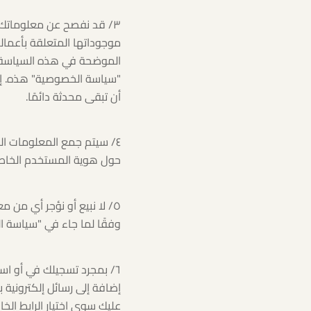
٣/ قد نفصح عن معلوماتك ا
موجوداتها المتعلقة بأعمال
الموضحة في هذه السياسة. 
"سياسة الخصوصية" هذه. إن
أن تبقى محدثة دائمًا.
٤/ سيتم جمع المعلومات ال
حول هوية المستخدم الخاصة 
٥/ لا نبيع أو نؤجر أي م
وفقًا لما جاء في "سياسة 
٦/ بمجرد تسجيلك في أو است
إضافة إلى رسائل إلكترونية
عليك سوى اختيار الرابط ال