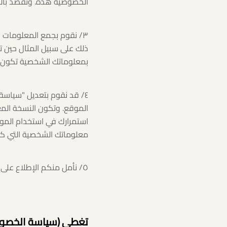
الخصوصية هذه. ونقصد بال
المقالات
٣/ نقوم بجمع المعلومات ا
ذلك على سبيل المثال حين تت
إتصل بنا
بمعلوماتك الشخصية تكون 
٤/ قد نقوم بتعديل "سياسة
الموقع. وتكون النسخة المع
استمرارك في استخدام الموق
معلوماتك الشخصية التي كنت
٥/ نأمل منكم الإطلاع على "سياسة الخصوصية" للموقع من حين لأخر لمعرفة اية تعديلات عليها.
تغطي (سياسة الخصوصي