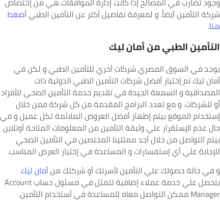
جود تضارب في المصالح إذا كانت إدارة الموافقات هي من إختصاص
ركة التأمين أيضاً. و لمعرفة تفاصيل أكتر عن التأمين الطبي
أضغط
نا
.
لتأمين الطبي من أمان ليك
وجد في السوق المصري شركات أخري للتأمين الطبي و لكن في
مان ليك تم إختيار أفضل شركات التأمين الطبي الدولية ذات
لمصداقية و السمعة الجيدة في تقديم خدمة التأمين الصحي للأفراد
و للشركات. و مع تعدد البرامج المقدمة من كل شركة فمن خلال
ستخدام الموقع بيتم إظهار أفضل العروض الملائمة لكل عميل و في
ال عدم الإستقرار علي وثيقة التأمين من المعلومات المتاحة أونلاين
يتم التواصل من خلال أحد ممثلينا المختصين في التأمين الصحي
لإجابة علي أي إستفسارات و المساعدة في إختيار العرض المناسب.
 في حالة حصولك علي التأمين لأسرتك أو شركتك من
أمان ليك
بتحصل علي خدمة عملاء إضافية تتمثل في مسئول حساب Account
Manag ممكن التواصل معاه للمساعدة في أستخدام التأمين.