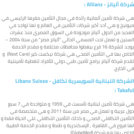
ركة أليانز -
Allianz
:
ي شركة تأمين ألمانية رائدة في مجال التأمين مقرها الرئيسي في
يونيخ و هي أحد أكبر شركات التأمين في العالم و لها تواجد في
لعديد من الدول. أليانز موجودة في السوق المصري منذ عشرات
السنين و تعمل تحت المسمي الحالي "أليانز مصر" من سنة 2004 –
يوجد للشركة 16 فرع بيغطوا محافظات مختلفة و مقدم الخدمة
الخاص بها في التأمين الصحي هي شركة نيكست كير (Next Care) و
قدم شركة أليانز برامج تأمين طبي دولي للأفراد لتغطية تأمينتية
ي الخارج.
لشركة اللبنانية السويسرية تكافل -
Libano Suisse
:
Takafu
هي شركة تأمين لبنانية تأسست في 1959 و متواجدة في 7 سبع
دول عربية و تعمل في مصر من سنة 2011 و هي متخصصة في
لتأمين التكافلي الصحي و كذلك التأمين التكافلي علي الحياة فقط و
ها فروع في القاهرة , الإسكندرية و طنطا و مقدم الخدمة الطبية
لخاص بها هو شركة (GlobeMed)